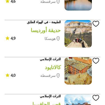
4,6
سرقسطة
الطبيعة - في الهواء الطلق
حديقة أورديسا
4,9
هويسكا
التراث الإسلامي
كالاتايود
4,0
سرقسطة
التراث الإسلامي
قصر الجافيريا