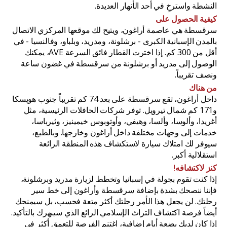
النشطة واسترخِ في أحد الأنهار العديدة.
كيفية الحصول على
سرقسطة هي عاصمة أراغون، ويتيح لك موقعها المركزي الاتصال
بالمدن الإسبانية الكبرى - برشلونة، ومدريد، وبلباو، وفالنسيا - في
أقل من 300 كم. إذا اخترت القطار فائق السرعة AVE، يمكنك
الوصول إلى مدريد أو برشلونة من سرقسطة في غضون ساعة
ونصف تقريباً.
من هناك
داخل أراغون، تقع سرقسطة على بعد 74 كم تقريباً جنوب هويسكا
و171 كم شمال تيرويل. توفر شركات الحافلات الرئيسية، مثل
أغريدا، وألوسا، وألسا، وهيفي، وأوتوبوس خيمينيز، وثيرباسا،
خدمات إلى وجهات مختلفة داخل أراغون وخارجها. وبالطبع،
سيوفر لك امتلاك سيارة لاستكشاف هذه المنطقة الرائعة
استقلالية أكبر.
كنز لاكتشافه!
إذا كنت تقوم بجولة في إسبانيا وتخطط لزيارة مدريد وبرشلونة،
فإننا ننصحك بشدة بإضافة سرقسطة وأراغون إلى خط سير
رحلتك. لن يجعل هذا الأمر رحلتك أكثر متعة فحسب، بل سيمنحك
أيضاً فرصة اكتشاف التراث الإسلامي الرائع الذي سيبهرك بالتأكيد.
إذا كان لديك بضعة أيام إضافية، اغتنم الفرصة للتعمق أكثر في