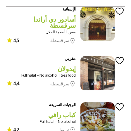
الإسبانية
أسادور دي أراندا
سرقسطة
بعض الأطعمة الحلال
4,5
سرقسطة
مغربي
إيدولان
Full halal – No alcohol | Seafood
4,4
سرقسطة
الوجبات السريعة
كباب رافي
Full halal – No alcohol
4,2
تيرويل