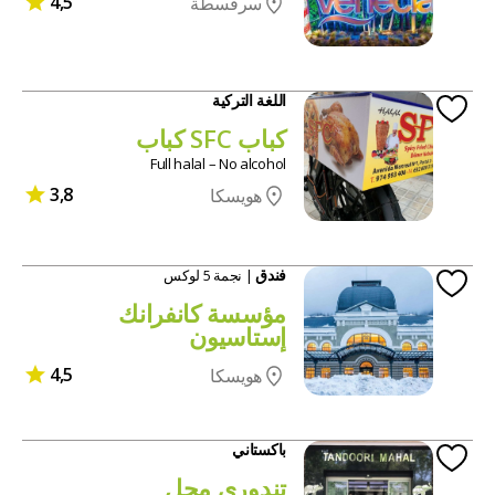
4,5
سرقسطة
اللغة التركية
كباب SFC كباب
Full halal – No alcohol
3,8
هويسكا
فندق
| نجمة 5 لوكس
مؤسسة كانفرانك
إستاسيون
4,5
هويسكا
باكستاني
تندوري محل