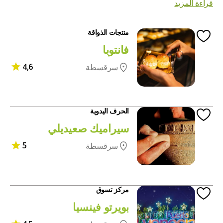
قراءة المزيد
منتجات الذواقة
فانتوبا
4,6
سرقسطة
الحرف اليدوية
سيراميك صعيديلي
5
سرقسطة
مركز تسوق
بويرتو فينسيا