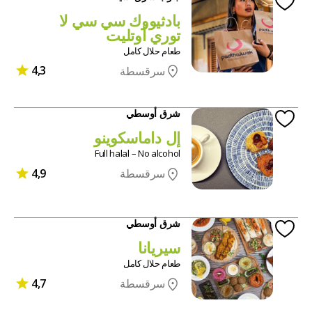
بادثيووك سي سي لا
توري أوتليت
طعام حلال كامل
4,3
سرقسطة
شرق أوسطي
إل داماسكوينو
Full halal – No alcohol
4,9
سرقسطة
شرق أوسطي
سيريانا
طعام حلال كامل
4,7
سرقسطة