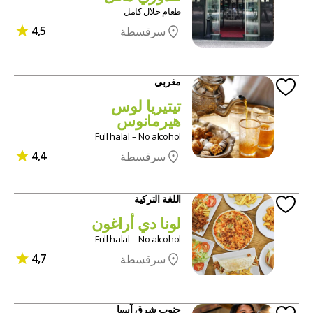
طعام حلال كامل
4,5
سرقسطة
مغربي
تيتيريا لوس
هيرمانوس
Full halal – No alcohol
4,4
سرقسطة
اللغة التركية
لونا دي أراغون
Full halal – No alcohol
4,7
سرقسطة
جنوب شرق آسيا