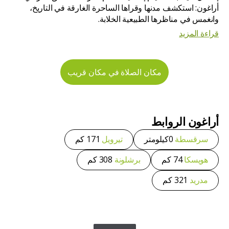
أراغون: استكشف مدنها وقراها الساحرة الغارقة في التاريخ،
وانغمس في مناظرها الطبيعية الخلابة.
قراءة المزيد
مكان الصلاة في مكان قريب
أراغون
الروابط
سرقسطة
0كيلومتر
تيرويل
171 كم
هويسكا
74 كم
برشلونة
308 كم
مدريد
321 كم