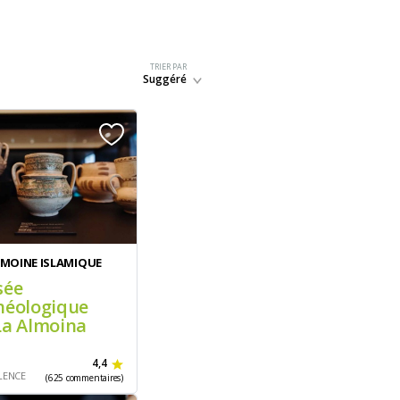
TRIER PAR
Suggéré
IMOINE ISLAMIQUE
sée
héologique
La Almoina
4,4
LENCE
(625 commentaires)