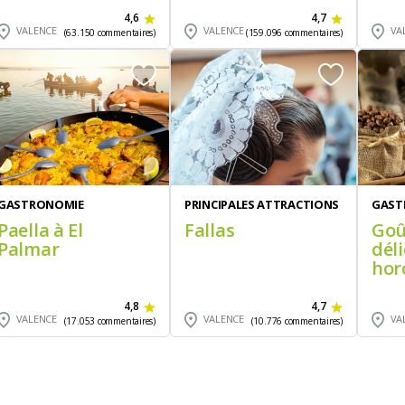
4,6
4,7
VALENCE
VALENCE
VA
(63.150 commentaires)
(159.096 commentaires)
GASTRONOMIE
PRINCIPALES ATTRACTIONS
GAST
Paella à El
Fallas
Goû
Palmar
dél
hor
4,8
4,7
VALENCE
VALENCE
VA
(17.053 commentaires)
(10.776 commentaires)