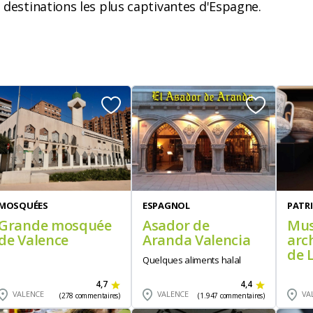
destinations les plus captivantes d'Espagne.
MOSQUÉES
ESPAGNOL
PATR
Grande mosquée
Asador de
Mu
de Valence
Aranda Valencia
arc
de 
Quelques aliments halal
4,7
4,4
VALENCE
VALENCE
VA
(278 commentaires)
(1.947 commentaires)