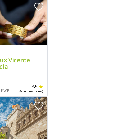
oux Vicente
cia
4,6
LENCE
(26 commentaires)