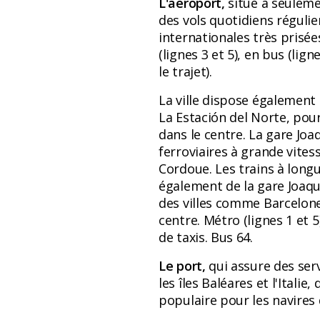
L'aéroport,
situé à seuleme
des vols quotidiens régulie
internationales très prisé
(lignes 3 et 5), en bus (lig
le trajet).
La ville dispose également
La Estación del Norte, pour
dans le centre. La gare Joa
ferroviaires à grande vites
Cordoue. Les trains à lon
également de la gare Joaquí
des villes comme Barcelone
centre. Métro (lignes 1 et 5
de taxis. Bus 64.
Le port,
qui assure des ser
les îles Baléares et l'Itali
populaire pour les navires 