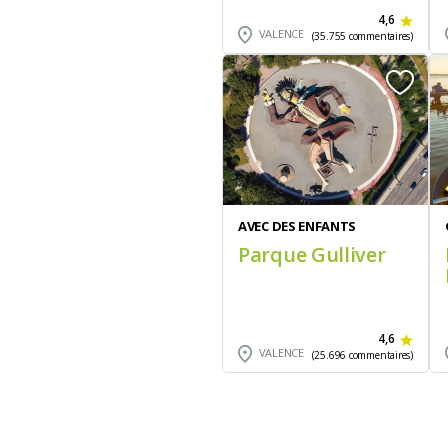
4,6
VALENCE
(35.755 commentaires)
AVEC DES ENFANTS
Parque Gulliver
4,6
VALENCE
(25.696 commentaires)