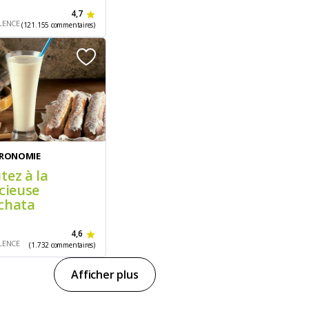
4,7
LENCE
(121.155 commentaires)
RONOMIE
tez à la
icieuse
chata
4,6
LENCE
(1.732 commentaires)
Afficher plus