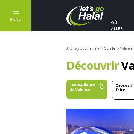
MENU
OÙ
ALLER
Allons-y pour le halal
>
Où aller
>
Valence
Découvrir
Va
Les meilleurs
Choses à
de Valence
faire