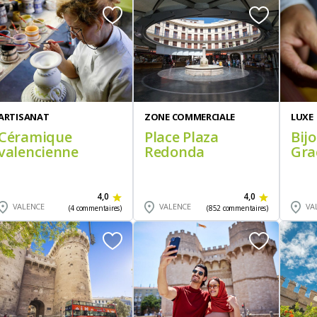
ARTISANAT
ZONE COMMERCIALE
LUXE
Céramique
Place Plaza
Bij
valencienne
Redonda
Gra
4,0
4,0
VALENCE
VALENCE
VA
(4 commentaires)
(852 commentaires)