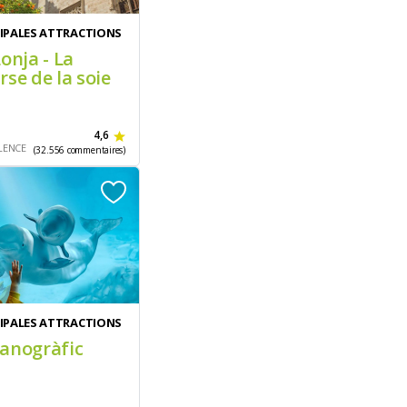
CIPALES ATTRACTIONS
onja - La
rse de la soie
4,6
LENCE
(32.556 commentaires)
CIPALES ATTRACTIONS
anogràfic