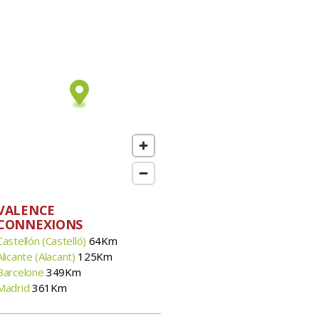
VALENCE
CONNEXIONS
Castellón (Castelló)
64Km
Alicante (Alacant)
125Km
Barcelone
349Km
Madrid
361Km