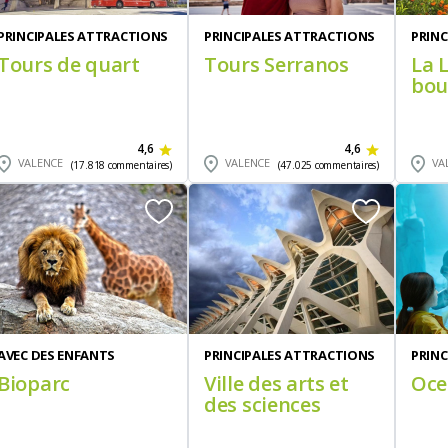
PRINCIPALES ATTRACTIONS
PRINCIPALES ATTRACTIONS
PRIN
Tours de quart
Tours Serranos
La L
bou
4,6
4,6
VALENCE
VALENCE
VA
(17.818 commentaires)
(47.025 commentaires)
AVEC DES ENFANTS
PRINCIPALES ATTRACTIONS
PRIN
Bioparc
Ville des arts et
Oce
des sciences