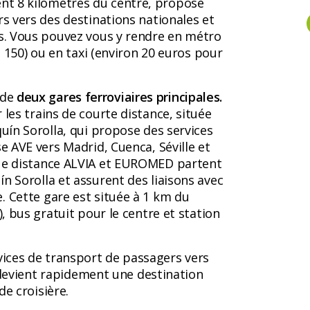
nt 8 kilomètres du centre, propose
rs vers des destinations nationales et
es. Vous pouvez vous y rendre en métro
ne 150) ou en taxi (environ 20 euros pour
 de
deux gares ferroviaires principales.
 les trains de courte distance, située
quín Sorolla, qui propose des services
se AVE vers Madrid, Cuenca, Séville et
gue distance ALVIA et EUROMED partent
n Sorolla et assurent des liaisons avec
. Cette gare est située à 1 km du
), bus gratuit pour le centre et station
vices de transport de passagers vers
e, devient rapidement une destination
de croisière.