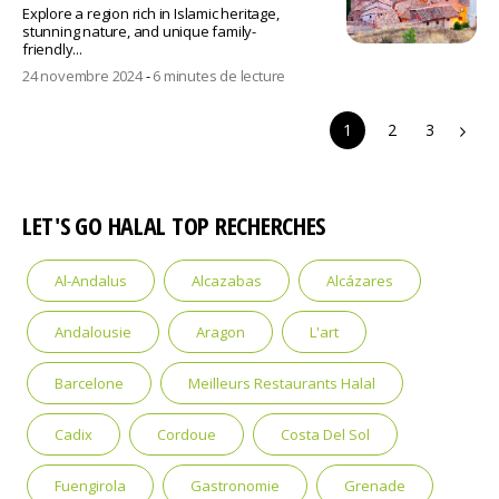
Explore a region rich in Islamic heritage,
stunning nature, and unique family-
friendly...
24 novembre 2024
-
6 minutes de lecture
1
2
3
LET'S GO HALAL TOP RECHERCHES
Al-Andalus
Alcazabas
Alcázares
Andalousie
Aragon
L'art
Barcelone
Meilleurs Restaurants Halal
Cadix
Cordoue
Costa Del Sol
Fuengirola
Gastronomie
Grenade