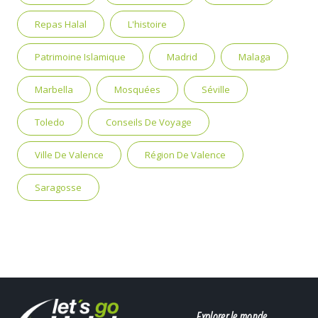
Repas Halal
L'histoire
Patrimoine Islamique
Madrid
Malaga
Marbella
Mosquées
Séville
Toledo
Conseils De Voyage
Ville De Valence
Région De Valence
Saragosse
Explorer le monde