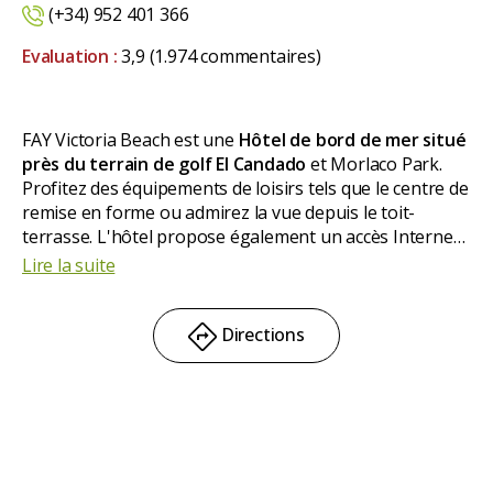
(+34) 952 401 366
Evaluation :
3,9
(1.974 commentaires)
FAY Victoria Beach est une
Hôtel de bord de mer situé
près du terrain de golf El Candado
et Morlaco Park.
Profitez des équipements de loisirs tels que le centre de
remise en forme ou admirez la vue depuis le toit-
terrasse. L'hôtel propose également un accès Internet
sans fil gratuit, des services de conciergerie et une salle
Lire la suite
d'arcade/de jeux. Il dispose de 65 chambres,
Chacune
dispose d'un balcon privé.
Directions