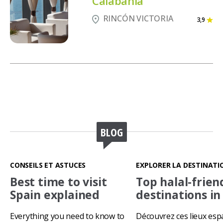
Calabahia
RINCÓN VICTORIA
3,9
BLOG
CONSEILS ET ASTUCES
EXPLORER LA DESTINATI
Best time to visit
Top halal-frien
Spain explained
destinations in
Everything you need to know to
Découvrez ces lieux esp