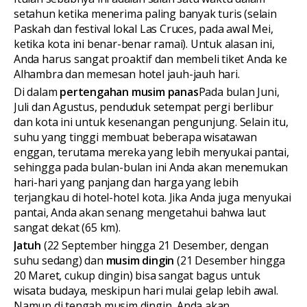
setahun ketika menerima paling banyak turis (selain
Paskah dan festival lokal Las Cruces, pada awal Mei,
ketika kota ini benar-benar ramai). Untuk alasan ini,
Anda harus sangat proaktif dan membeli tiket Anda ke
Alhambra dan memesan hotel jauh-jauh hari.
Di dalam
pertengahan musim panas
Pada bulan Juni,
Juli dan Agustus, penduduk setempat pergi berlibur
dan kota ini untuk kesenangan pengunjung. Selain itu,
suhu yang tinggi membuat beberapa wisatawan
enggan, terutama mereka yang lebih menyukai pantai,
sehingga pada bulan-bulan ini Anda akan menemukan
hari-hari yang panjang dan harga yang lebih
terjangkau di hotel-hotel kota. Jika Anda juga menyukai
pantai, Anda akan senang mengetahui bahwa laut
sangat dekat (65 km).
Jatuh
(22 September hingga 21 Desember, dengan
suhu sedang) dan
musim dingin
(21 Desember hingga
20 Maret, cukup dingin) bisa sangat bagus untuk
wisata budaya, meskipun hari mulai gelap lebih awal.
Namun di tengah musim dingin, Anda akan