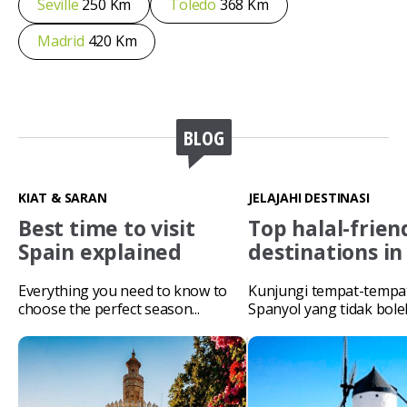
Seville
250 Km
Toledo
368 Km
Madrid
420 Km
BLOG
KIAT & SARAN
JELAJAHI DESTINASI
Best time to visit
Top halal-frien
Spain explained
destinations in
Everything you need to know to
Kunjungi tempat-tempat
choose the perfect season...
Spanyol yang tidak bol
lewatkan