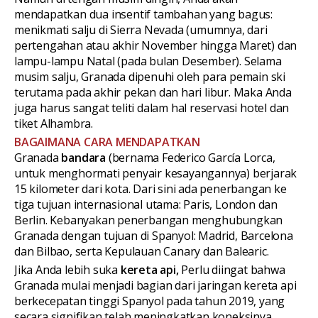
mendapatkan dua insentif tambahan yang bagus:
menikmati salju di Sierra Nevada (umumnya, dari
pertengahan atau akhir November hingga Maret) dan
lampu-lampu Natal (pada bulan Desember). Selama
musim salju, Granada dipenuhi oleh para pemain ski
terutama pada akhir pekan dan hari libur. Maka Anda
juga harus sangat teliti dalam hal reservasi hotel dan
tiket Alhambra.
BAGAIMANA CARA MENDAPATKAN
Granada
bandara
(bernama Federico García Lorca,
untuk menghormati penyair kesayangannya) berjarak
15 kilometer dari kota. Dari sini ada penerbangan ke
tiga tujuan internasional utama: Paris, London dan
Berlin. Kebanyakan penerbangan menghubungkan
Granada dengan tujuan di Spanyol: Madrid, Barcelona
dan Bilbao, serta Kepulauan Canary dan Balearic.
Jika Anda lebih suka
kereta api,
Perlu diingat bahwa
Granada mulai menjadi bagian dari jaringan kereta api
berkecepatan tinggi Spanyol pada tahun 2019, yang
secara signifikan telah meningkatkan koneksinya