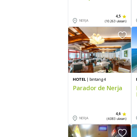
4,5
NERJA
(10.263 ulasan)
HOTEL
| bintang 4
Parador de Nerja
4,6
NERJA
(4.083 ulasan)