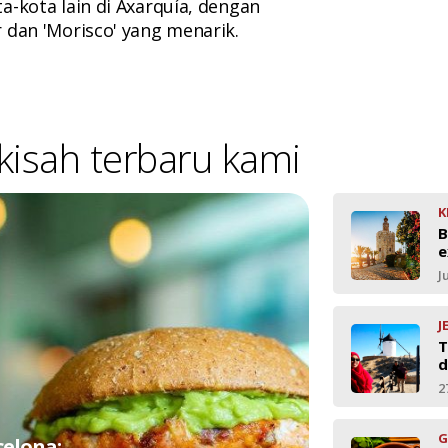
a-kota lain di Axarquía, dengan
 dan 'Morisco' yang menarik.
-kisah terbaru kami
K
B
e
J
J
T
d
2
G
celona: