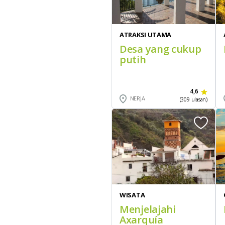
ATRAKSI UTAMA
Desa yang cukup
putih
4,6
NERJA
(309 ulasan)
WISATA
Menjelajahi
Axarquía