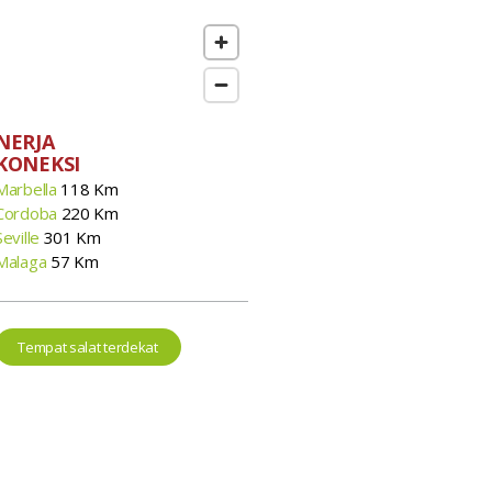
NERJA
KONEKSI
Marbella
118 Km
Cordoba
220 Km
Seville
301 Km
Malaga
57 Km
Tempat salat terdekat