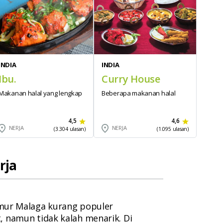
INDIA
INDIA
Ibu.
Curry House
Makanan halal yang lengkap
Beberapa makanan halal
4,5
4,6
NERJA
NERJA
(3.304 ulasan)
(1.095 ulasan)
rja
timur Malaga kurang populer
, namun tidak kalah menarik. Di