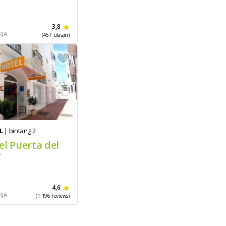
3,8
RJA
(457 ulasan)
L
| bintang 2
el Puerta del
r
4,6
RJA
(1.196 reviews)