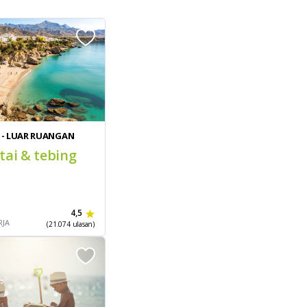
 - LUAR RUANGAN
tai & tebing
4,5
RJA
(21.074 ulasan)