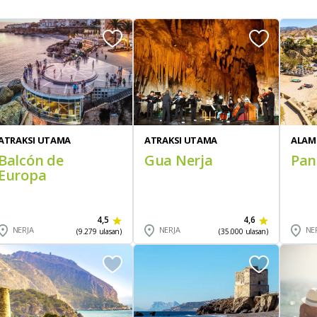
ATRAKSI UTAMA
ATRAKSI UTAMA
ALAM
Balcón de
Gua Nerja
Pan
Europa
4,5
4,6
NERJA
NERJA
NE
(9.279 ulasan)
(35.000 ulasan)