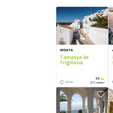
WISATA
Tamasya ke
Frigiliana
4,6
NERJA
(373 ulasan)