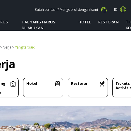
Butuh bantuan? Mengobrol dengan kami
ID
ARUS
HAL YANG HARUS
HOTEL
RESTORAN
TI
DILAKUKAN
KE
>
Nerja
>
Yang terbaik
rja
ang
Hotel
Restoran
Tickets
Activiti
n