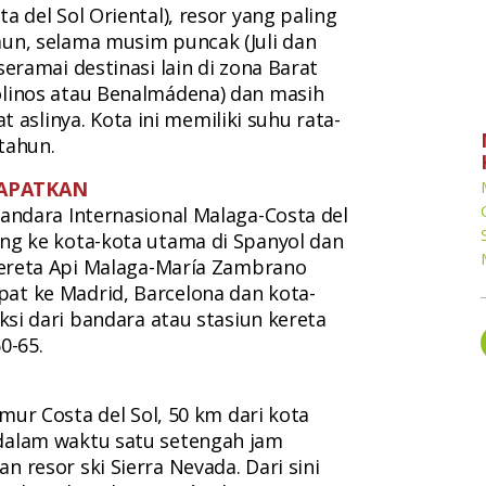
a del Sol Oriental), resor yang paling
mun, selama musim puncak (Juli dan
seramai destinasi lain di zona Barat
olinos atau Benalmádena) dan masih
slinya. Kota ini memiliki suhu rata-
tahun.
APATKAN
Bandara Internasional Malaga-Costa del
ung ke kota-kota utama di Spanyol dan
 Kereta Api Malaga-María Zambrano
at ke Madrid, Barcelona dan kota-
aksi dari bandara atau stasiun kereta
0-65.
timur Costa del Sol, 50 km dari kota
dalam waktu satu setengah jam
n resor ski Sierra Nevada. Dari sini