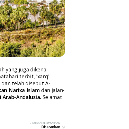
ah yang juga dikenal
tahari terbit, 'xarq'
 dan telah disebut A-
kan Narixa Islam
dan jalan-
i Arab-Andalusia.
Selamat
URUTKAN BERDASARKAN
Disarankan