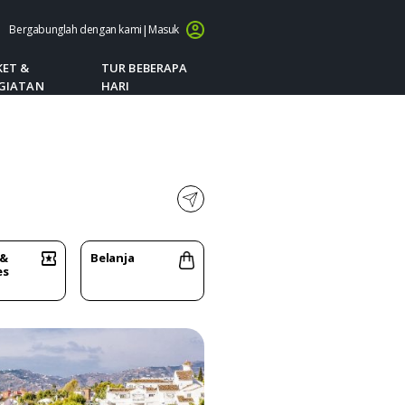
Bergabunglah dengan kami
|
Masuk
KET &
TUR BEBERAPA
GIATAN
HARI
 &
Belanja
es