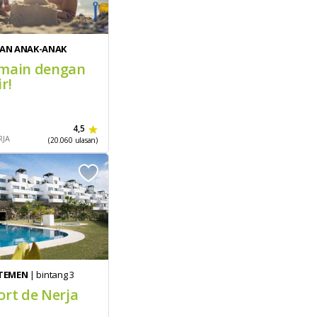
AN ANAK-ANAK
main dengan
r!
4,5
RJA
(20.060 ulasan)
TEMEN
| bintang 3
ort de Nerja