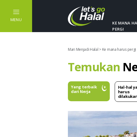
MENU
KE MANA H
PERGI
Mari Menjadi Halal
>
Ke mana harus pergi
Temukan
Ne
Yang terbaik
Hal-hal y
dari Nerja
harus
dilakuka