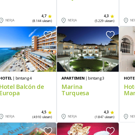
4,7
4,3
NERJA
NERJA
NE
(8.144 ulasan)
(5.229 ulasan)
HOTEL
| bintang 4
APARTEMEN
| bintang 3
HOTE
Hotel Balcón de
Marina
Hot
Europa
Turquesa
Ma
4,5
4,3
NERJA
NERJA
NE
(4.910 ulasan)
(1.847 ulasan)