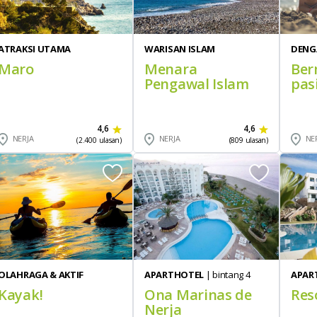
ATRAKSI UTAMA
WARISAN ISLAM
DENG
Maro
Menara
Ber
Pengawal Islam
pasi
4,6
4,6
NERJA
NERJA
NE
(2.400 ulasan)
(809 ulasan)
OLAHRAGA & AKTIF
APARTHOTEL
| bintang 4
APAR
Kayak!
Ona Marinas de
Res
Nerja