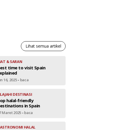
Lihat semua artikel
IAT & SARAN
est time to visit Spain
xplained
un 16, 2025
-
baca
ELAJAHI DESTINASI
op halal-friendly
estinations in Spain
7 Maret 2025
-
baca
ASTRONOMI HALAL