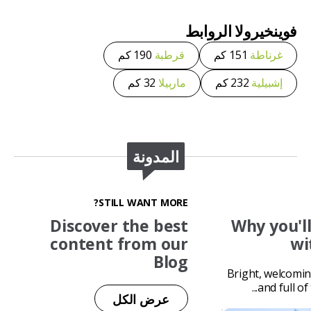
فوينخيرولا
الروابط
غرناطة
151 كم
قرطبة
190 كم
إشبيلية
232 كم
ماربيلا
32 كم
المدونة
STILL WANT MORE?
Discover the best
Why you'll 
content from our
wi
Blog
Bright, welcoming
and full of 
عرض الكل