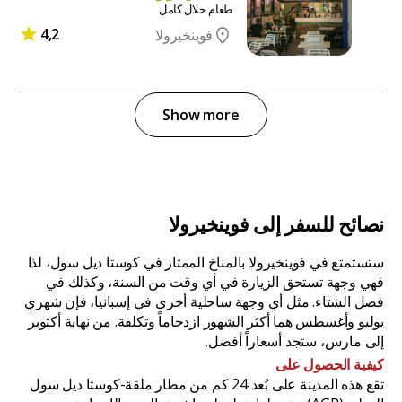
طعام حلال كامل
4,2
فوينخيرولا
Show more
نصائح للسفر إلى فوينخيرولا
ستستمتع في فوينخيرولا بالمناخ الممتاز في كوستا ديل سول، لذا
فهي وجهة تستحق الزيارة في أي وقت من السنة، وكذلك في
فصل الشتاء. مثل أي وجهة ساحلية أخرى في إسبانيا، فإن شهري
يوليو وأغسطس هما أكثر الشهور ازدحاماً وتكلفة. من نهاية أكتوبر
إلى مارس، ستجد أسعاراً أفضل.
كيفية الحصول على
تقع هذه المدينة على بُعد 24 كم من مطار ملقة-كوستا ديل سول