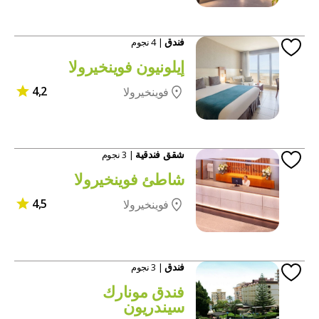
فندق
| 4 نجوم
إيلونيون فوينخيرولا
4,2
فوينخيرولا
شقق فندقية
| 3 نجوم
شاطئ فوينخيرولا
4,5
فوينخيرولا
فندق
| 3 نجوم
فندق مونارك
سيندريون