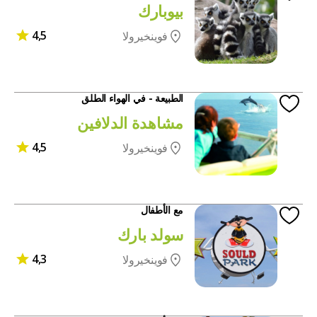
بيوبارك
4,5
فوينخيرولا
الطبيعة - في الهواء الطلق
مشاهدة الدلافين
4,5
فوينخيرولا
مع الأطفال
سولد بارك
4,3
فوينخيرولا