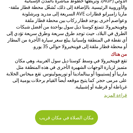
الدولي (AGP)، وتربطها خطوط مباشرة بالمدن الإسبانية
والأوروبية الرئيسية. بالإضافة إلى ذلك، تُشغّل محطة قطار ملقة-
ماريا زامبرانو قطارات AVE السريعة إلى مدريد وبرشلونة
وعواصم أخرى. يوجد قطار ركاب بين محطة قطار ملقة
وفوينخيرولا. تتمتع كوستا ديل سول بواحدة من أفضل شبكات
الطرق في البلاد، حيث توجد طرق سريعة وطرق سريعة تؤدي إلى
أي نقطة في المنطقة وإسبانيا. يبلغ سعر سيارة الأجرة من المطار
أو محطة قطار ملقة إلى فوينخيرولا حوالي 35 يورو.
من هناك
تقع فوينخيرولا في وسط كوستا ديل سول الغربية، وهي مكان
متميز لزيارة الوجهات الشهيرة الأخرى في هذه المنطقة مثل
ماربيا أو إيستيبونا أو بينالمادينا أو توريمولينوس. تقع ميخاس الخلابة
على مرمى حجر. كما يتيح موقعه أيضاً القيام برحلات يومية إلى
غرناطة أو قرطبة أو إشبيلية.
قراءة المزيد
مكان الصلاة في مكان قريب