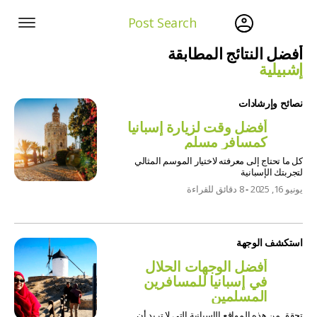
Post Search
أفضل النتائج المطابقة
إشبيلية
نصائح وإرشادات
أفضل وقت لزيارة إسبانيا
كمسافر مسلم
كل ما تحتاج إلى معرفته لاختيار الموسم المثالي
لتجربتك الإسبانية
يونيو 16, 2025
-
8 دقائق للقراءة
استكشف الوجهة
أفضل الوجهات الحلال
في إسبانيا للمسافرين
المسلمين
تحقق من هذه المواقع الإسبانية التي لا تريد أن