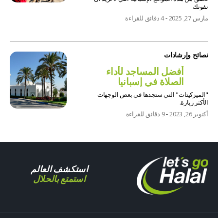
تفوتك
مارس 27, 2025
-
4 دقائق للقراءة
نصائح وإرشادات
أفضل المساجد لأداء
الصلاة في إسبانيا
"الميزكيتات" التي ستجدها في بعض الوجهات
الأكثر زيارة.
أكتوبر 26, 2023
-
9 دقائق للقراءة
استكشف العالم
استمتع بالحلال