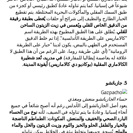
شيوعاً في إسبانيا. كما يتم تناوله عادةً كطبق رئيسي أو كجزء من
طبق السمك المقلي والمأكولات البحرية المختلطة. يتم تقطيع
الحبار الطازج والنظيف إلى شرائح أو حلقات
يُغطى بطبقة رقيقة
من الدقيق الخاص للقلي ويُغمس في زيت الزيتون الساخن
للقلي.
يُطلق على هذا الطبق المطبوخ بهذه الطريقة اسم
"كالاماريس على الطريقة الأندلسية". إذا تم خلط الدقيق
المستخدم في الطهي بالبيض، يكون لدينا "حبار على الطريقة
الرومانية" (أي على طريقة روما، على الرغم من أن هذا الطبق لا
علاقة له بعاصمة إيطاليا للمفارقة).
في مدريد، تُعد شطيرة
الكالاماري المقلية (بوكاديو دي كالاماريس) أيقونة المدينة.
5. جازباتشو
حساء الجازباتشو منعش ومغذي
يعود أصل الجازباتشو إلى الأندلس رغم أنه أصبح شائعاً في جميع
أنحاء إسبانيا. وعادةً ما يتم تناوله في الصيف، لأنه
نوع من الحساء
البارد الصحي والخفيف والمنعش. المكونات: الطماطم الناضجة
والخيار والفلفل الحلو والخبز والثوم وزيت الزيتون والخل والماء
والملح.
تُسحق جميعها وتخلط نيئة في الخلاط. يمكن تناوله