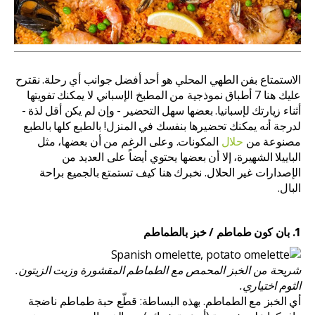
الاستمتاع بفن الطهي المحلي هو أحد أفضل جوانب أي رحلة. نقترح
عليك هنا 7 أطباق نموذجية من المطبخ الإسباني لا يمكنك تفويتها
أثناء زيارتك لإسبانيا. بعضها سهل التحضير - وإن لم يكن أقل لذة -
لدرجة أنه يمكنك تحضيرها بنفسك في المنزل! بالطبع كلها بالطبع
مصنوعة من
حلال
المكونات. وعلى الرغم من أن بعضها، مثل
الباييلا الشهيرة، إلا أن بعضها يحتوي أيضاً على العديد من
الإصدارات غير الحلال. نخبرك هنا كيف تستمتع بالجميع براحة
البال.
1. بان كون طماطم / خبز بالطماطم
شريحة من الخبز المحمص مع الطماطم المقشورة وزيت الزيتون.
الثوم اختياري.
أي الخبز مع الطماطم. بهذه البساطة: قطّع حبة طماطم ناضجة