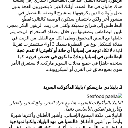
الزيتون.
إضافة البصل عند قلي البطاطس اختياري (في إسبانيا
هناك جانبان في هذا الصدد، أولئك الذين لا يتصورون العجة بدون
بصل وأولئك الذين يكرهونها). سنشرح الوصفة بالتفصيل في
منشور آخر ولكن باختصار، ستكون الوصفة كالتالي: تُقطّع
البطاطس إلى شرائح سميكة وتُقلى في زيت الزيتون البكر. بمجرد
تليين البطاطس وتصفيتها من خلال مصفاة لاستخراج الزيت، يتم
خلطها مع البيض المخفوق ويقلى الكل مع القليل من الزيت في
مقلاة لتشكيل نوع من الفطيرة بسمك 3 أو 4 سنتيمترات تقريبًا.
لذيذة
لا تكاد توجد في إسبانيا أي حانة أو كافيتريا لا تقدم عجة
البطاطس في إسبانيا وعادةً ما تكون في حصص فردية.
كما
ستجده جاهزًا في جميع محلات السوبر ماركت. لا يستغرق الأمر
سوى بضع دقائق في الفرن أو الميكروويف.
3. باييلا دي ماريسكو / باييلا المأكولات البحرية
الباييلا بالمأكولات البحرية. هنا مع جراد البحر، وبلح البحر، والحبار...
والأرز هو المكون الأساسي دائماً.
الباييلا هي ملكة المطبخ الإسباني، وأشهر الأطباق وأكثرها شهرةً
وأيضاً من أشهى الأطباق.
فالنسيا هي مهد الباييلا، ولكنها نموذجية
لساحل البحر الأبيض المتوسط بأكمله. يمكنك الاستمتاع بها في أي