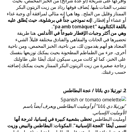
وافركها على شريحة (أو عدة شرائح) من الخبز المحمص، بحيث
تتشرب الفتات بلبها. يُضاف فوقها رذاذ من زيت الزيتون البكر
الممتاز وقليل من الملح... وها هي! إنه مثالي لمرافقة أي وجبة غداء
أو عشاء أو إفطار. I
إنه نموذجي جداً في برشلونة، حيث يُطلق عليه
باللغة الكتالونية "pa amb tomàquet".
وهي من أكثر وجبات الإفطار شيوعاً في الأندلس.
هنا طريقة
تحضيرها في الحانات والمقاهي والفنادق مختلفة قليلاً. الشيء
المعتاد هو أنهم يقدمون لك، من ناحية، الخبز المحمص، ومن ناحية
أخرى، جزء من الطماطم المطحونة بحيث يمكنك توزيعها بنفسك
على الخبز، كما لو كانت مربى. سيكون لديك أيضًا على طاولتك
زجاجة صغيرة من زيت الزيتون البكر الممتاز بحيث يمكنك إضافته
حسب رغبتك.
2. تورتيلا دي باتاتا / عجة البطاطس
"تورتيلا دي باتاتا" أو أومليت البطاطس ويعرف أيضاً باسم
الأومليت الإسباني.
أومليت البطاطس
تحظى بشعبية كبيرة في إسبانيا، لدرجة أنها
تسمى أيضًا "العجة الإسبانية". المكونات: البطاطس والبيض وزيت