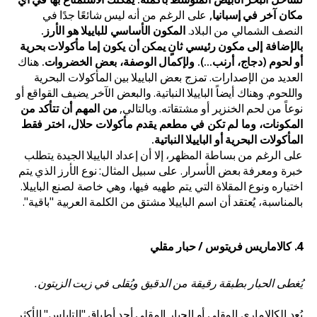
مكان آخر في إسبانيا,
على الرغم من أنه ليس شائعًا جدًا في
النصف الشمالي من البلاد.
المكون الأساسي للباييلا هو الأرز.
بالإضافة إلى مكون رئيسي ثانٍ يمكن أن يكون إما مأكولات بحرية
أو لحوم (دجاج، أرنب...). ولإكمال الوصفة، بعض الخضروات.
هناك
العديد من الإصدارات. تمزج بعض الباييلا بين المأكولات البحرية
واللحوم. وهناك أيضاً الباييلا النباتية. والبعض الآخر يضيف القواقع أو
نوعاً من لحم الخنزير أو مشتقاته. وبالتالي,
من المهم أن تتأكد من
المكونات، وما لم تكن في مطعم يقدم مأكولات حلال، اختر فقط
المأكولات البحرية أو الباييلا النباتية.
على الرغم من بساطة المظهر، إلا أن إعداد الباييلا الجيدة يتطلب
خبرة ومعرفة بعض الأسرار. على سبيل المثال: نوع الأرز الذي يتم
اختياره ونوع المقلاة التي يتم طهيه فيها، وهي خاصة لصنع الباييلا.
بالمناسبة، يُعتقد أن اسم الباييلا مشتق من الكلمة العربية "باقية".
4. كالاماريس فريتوس / حبار مقلي
يُغطى الحبار بطبقة رقيقة من الدقيق ويُقلى في زيت الزيتون.
يُعد الكالاماري المقلي أو الحبار المقلي أحد أطباق "التاباس" الأكثر