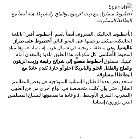
أخطبوط مسلوق مع زيت الزيتون والملح والبابريكا. هنا، أيضاً مع
البطاطا المسلوقة.
الأخطبوط الجاليكي المعروف أيضاً باسم "أخطبوط أفيرا" باللغة
الجاليكية. يمكنك ترجمتها على النحو التالي
أخطبوط على طراز
غاليسيا,
وهي منطقة تاريخية في شمال غرب إسبانيا، تغمرها مياه
المحيط الأطلسي. كل مكونات هذا الطبق اللذيذ والمغذي أمام
عينيك: مسلوق
أخطبوط مقطّع إلى شرائح رقيقة وزيت الزيتون
والملح والفلفل الحلو والبابريكا (حلو أو حار). يُقدم عادةً مع
البطاطا المسلوقة.
ستجد بعض هذه الأطباق الإسبانية النموذجية في بعض المطاعم
الحلال، حتى وإن كانت متخصصة في أنواع أخرى من فن الطهي
(المغرب، الشرق الأوسط ...). وعادة ما يقدمونها للسياح المسلمين
الذين يزورون إسبانيا.