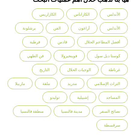
الأندلس
الكازاباس
الكازاريس
الأندلس
أراغون
الفن
برشلونة
أفضل المطاعم الحلال
قادس
قرطبة
كوستا ديل سول
فوينخيرولا
فن الطهي
غرناطة
الوجبات الحلال
التاريخ
التراث الإسلامي
مدريد
ملقة
ماربيلا
المساجد
إشبيلية
توليدو
نصائح السفر
مدينة فالنسيا
منطقة فالنسيا
سرقسطة