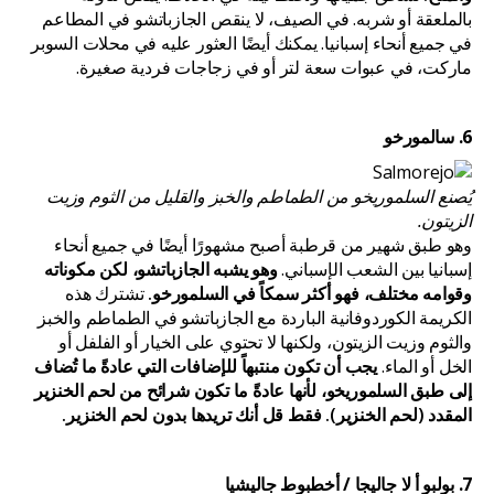
بالملعقة أو شربه. في الصيف، لا ينقص الجازباتشو في المطاعم
في جميع أنحاء إسبانيا. يمكنك أيضًا العثور عليه في محلات السوبر
ماركت، في عبوات سعة لتر أو في زجاجات فردية صغيرة.
6. سالمورخو
يُصنع السلموريخو من الطماطم والخبز والقليل من الثوم وزيت
الزيتون.
وهو طبق شهير من قرطبة أصبح مشهورًا أيضًا في جميع أنحاء
إسبانيا بين الشعب الإسباني.
وهو يشبه الجازباتشو، لكن مكوناته
وقوامه مختلف، فهو أكثر سمكاً في السلمورخو.
تشترك هذه
الكريمة الكوردوفانية الباردة مع الجازباتشو في الطماطم والخبز
والثوم وزيت الزيتون، ولكنها لا تحتوي على الخيار أو الفلفل أو
الخل أو الماء.
يجب أن تكون منتبهاً للإضافات التي عادةً ما تُضاف
إلى طبق السلموريخو، لأنها عادةً ما تكون شرائح من لحم الخنزير
المقدد (لحم الخنزير). فقط قل أنك تريدها بدون لحم الخنزير.
7. بولبو أ لا جاليجا / أخطبوط جاليشيا