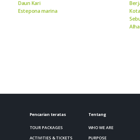
Daun Kari
Berj
Estepona marina
Kota
Sebu
Alha
Pencarian teratas
Tentang
TOUR PACKAGES
WHO WE ARE
ACTIVITIES & TICKETS
PURPOSE