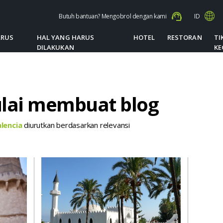
Butuh bantuan? Mengobrol dengan kami
ID
ARUS
HAL YANG HARUS
HOTEL
RESTORAN
TI
DILAKUKAN
KE
ulai membuat blog
alencia
diurutkan berdasarkan relevansi