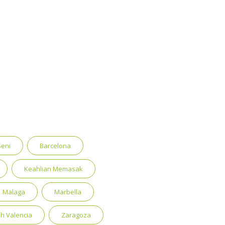
Seni
Barcelona
Keahlian Memasak
Malaga
Marbella
h Valencia
Zaragoza