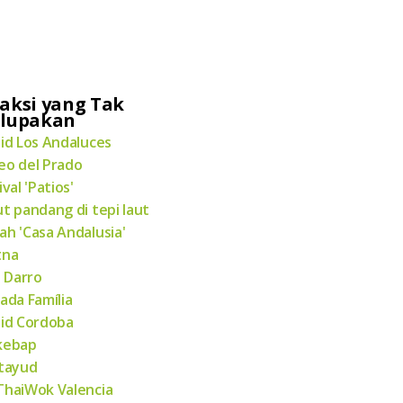
aksi yang Tak
rlupakan
id Los Andaluces
o del Prado
ival 'Patios'
t pandang di tepi laut
h 'Casa Andalusia'
tna
n Darro
ada Família
id Cordoba
kebap
tayud
haiWok Valencia