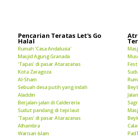
Pencarian Teratas Let's Go
Atr
Halal
Te
Rumah 'Casa Andalusia'
Masj
Masjid Agung Granada
Muse
'Tapas' di pasar Atarazanas
Fest
Kota Zaragoza
Sudu
Al-Sham
Ruma
Sebuah desa putih yang indah
Bey
Aladdin
Jala
Berjalan-jalan di Calderería
Sagr
Sudut pandang di tepi laut
Masj
'Tapas' di pasar Atarazanas
Bey
Alhambra
Cala
Warisan Islam
PadT