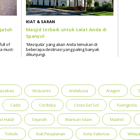
KIAT & SARAN
jatuh
Masjid terbaik untuk salat Anda di
Spanyol
ull of
'Mezquita' yang akan Anda temukan di
 a must-
beberapa destinasi yang paling banyak
dikunjungi.
cazabas
Alcázares
Andalusia
Aragon
Cadiz
Cordoba
Costa Del Sol
Fuengirola
n Halal
Sejarah
Warisan Islam
Madrid
Toledo
Kiat Perjalanan
Kota Valencia
Wilaya