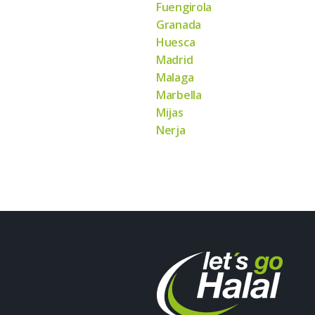
Fuengirola
Granada
Huesca
Madrid
Malaga
Marbella
Mijas
Nerja