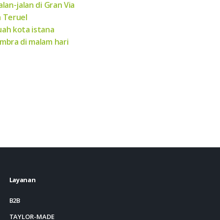
alan-jalan di Gran Via
 Teruel
ah kota istana
mbra di malam hari
Layanan
B2B
TAYLOR-MADE