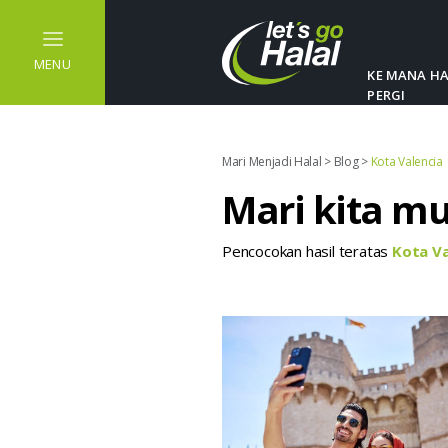
MENU
KE MANA H
PERGI
Mari Menjadi Halal
>
Blog
>
Kota Valencia
Mari kita m
Pencocokan hasil teratas
Kota V