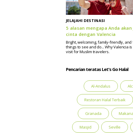
JELAJAHI DESTINASI
5 alasan mengapa Anda akan 
cinta dengan Valencia
Bright, welcoming, family-friendly, and f
things to see and do... Why Valencia is
visit for Muslim travelers.
Pencarian teratas Let's Go Halal
Al-Andalus
Al
Restoran Halal Terbaik
Granada
Makana
Masjid
Seville