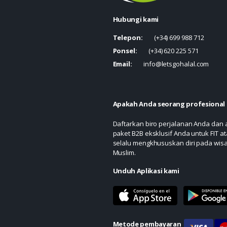
Hubungi kami
Telepon:
(+34) 699 988 712
Ponsel:
(+34) 620 225 571
Email:
info@letsgohalal.com
Apakah Anda seorang profesional 
Daftarkan biro perjalanan Anda dan
paket B2B eksklusif Anda untuk FIT at
selalu mengkhususkan diri pada wis
Muslim.
Unduh Aplikasi kami
Metode pembayaran