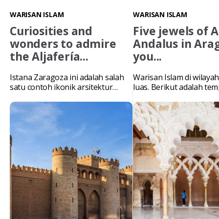
WARISAN ISLAM
WARISAN ISLAM
Curiosities and
Five jewels of A
wonders to admire
Andalus in Ara
the Aljafería...
you...
Istana Zaragoza ini adalah salah
Warisan Islam di wilayah
satu contoh ikonik arsitektur
luas. Berikut adalah tem
Islam di Spanyol. Layak untuk
tempat yang wajib dikun
dikunjungi saat Anda berkunjung
ke Aragon.