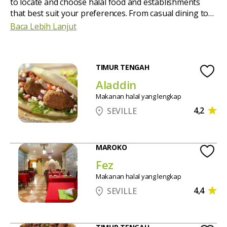
to locate and choose halal food and establishments
that best suit your preferences. From casual dining to
luxurious options, explore diverse cuisines, including
Baca Lebih Lanjut
bakeries, cafes, and ice cream shops. And of course,
don't miss our selection of fry shops to enjoy one of
the city's specialties: fried fish.
TIMUR TENGAH
Aladdin
Makanan halal yang lengkap
4,2
SEVILLE
MAROKO
Fez
Makanan halal yang lengkap
4,4
SEVILLE