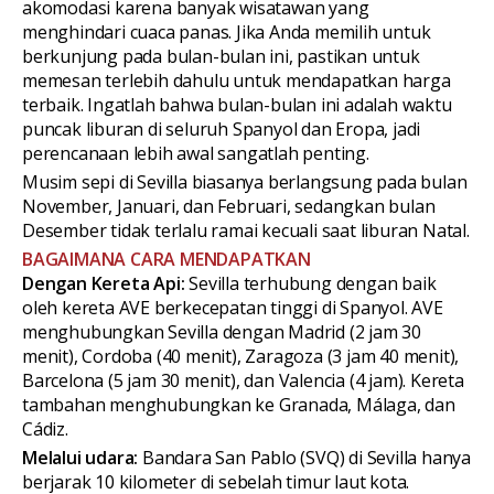
akomodasi karena banyak wisatawan yang
menghindari cuaca panas. Jika Anda memilih untuk
berkunjung pada bulan-bulan ini, pastikan untuk
memesan terlebih dahulu untuk mendapatkan harga
terbaik. Ingatlah bahwa bulan-bulan ini adalah waktu
puncak liburan di seluruh Spanyol dan Eropa, jadi
perencanaan lebih awal sangatlah penting.
Musim sepi di Sevilla biasanya berlangsung pada bulan
November, Januari, dan Februari, sedangkan bulan
Desember tidak terlalu ramai kecuali saat liburan Natal.
BAGAIMANA CARA MENDAPATKAN
Dengan Kereta Api:
Sevilla terhubung dengan baik
oleh kereta AVE berkecepatan tinggi di Spanyol. AVE
menghubungkan Sevilla dengan Madrid (2 jam 30
menit), Cordoba (40 menit), Zaragoza (3 jam 40 menit),
Barcelona (5 jam 30 menit), dan Valencia (4 jam). Kereta
tambahan menghubungkan ke Granada, Málaga, dan
Cádiz.
Melalui udara:
Bandara San Pablo (SVQ) di Sevilla hanya
berjarak 10 kilometer di sebelah timur laut kota.