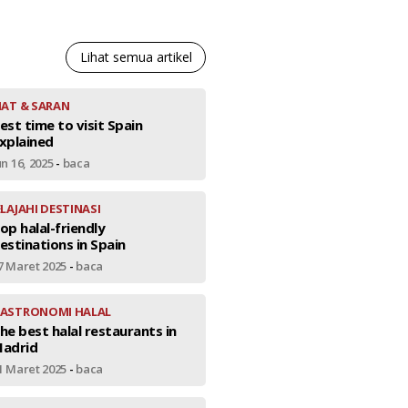
Lihat semua artikel
IAT & SARAN
est time to visit Spain
xplained
un 16, 2025
-
baca
ELAJAHI DESTINASI
op halal-friendly
estinations in Spain
7 Maret 2025
-
baca
ASTRONOMI HALAL
he best halal restaurants in
adrid
1 Maret 2025
-
baca