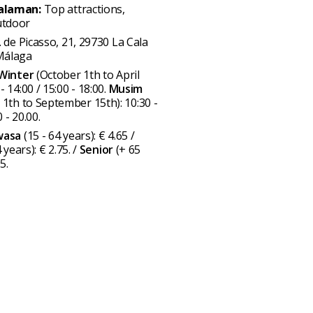
galaman:
Top attractions,
utdoor
. de Picasso, 21, 29730 La Cala
 Málaga
Winter
(October 1th to April
 - 14:00 / 15:00 - 18:00.
Musim
1th to September 15th): 10:30 -
 - 20.00.
wasa
(15 - 64 years): € 4.65 /
 years): € 2.75. /
Senior
(+ 65
5.