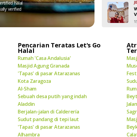
J
rtified halal
W
ally verified
V
1
Pencarian Teratas Let's Go
Atr
Halal
Te
Rumah 'Casa Andalusia'
Masj
Masjid Agung Granada
Muse
'Tapas' di pasar Atarazanas
Fest
Kota Zaragoza
Sudu
Al-Sham
Ruma
Sebuah desa putih yang indah
Bey
Aladdin
Jala
Berjalan-jalan di Calderería
Sagr
Sudut pandang di tepi laut
Masj
'Tapas' di pasar Atarazanas
Bey
Alhambra
Cala