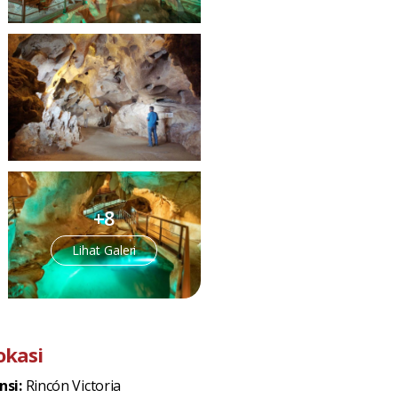
+8
Lihat Galeri
okasi
nsi:
Rincón Victoria