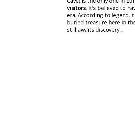
Cave) is the only one in 
visitors.
It's believed to ha
era. According to legend, t
buried treasure here in t
still awaits discovery...