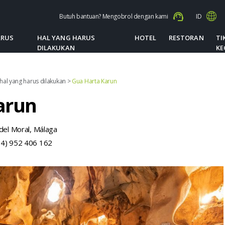
Butuh bantuan? Mengobrol dengan kami
ID
ARUS
HAL YANG HARUS
HOTEL
RESTORAN
TI
DILAKUKAN
KE
hal yang harus dilakukan
>
Gua Harta Karun
arun
 del Moral, Málaga
34) 952 406 162