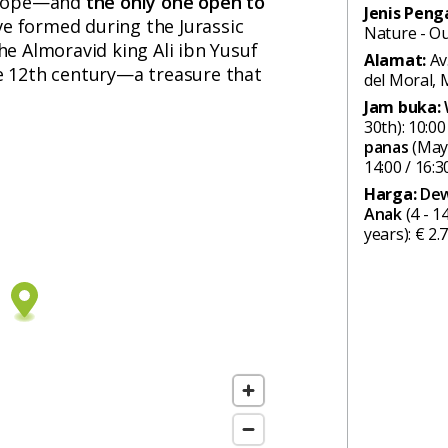
Europe—and
the only one open to
Jenis Pen
ve formed during the Jurassic
Nature - O
he Almoravid king Ali ibn Yusuf
Alamat:
Av
he 12th century—a treasure that
del Moral,
Jam buka:
30th): 10:00
panas
(May 
14:00 / 16:30
Harga:
De
Anak
(4 - 14
years): € 2.7