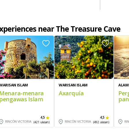
experiences near The Treasure Cave
WARISAN ISLAM
WARISAN ISLAM
ALAM
Menara-menara
Axarquía
Per
pengawas Islam
pan
4,5
4,5
RINCÓN VICTORIA
RINCÓN VICTORIA
RI
(421 ulasan)
(492 ulasan)