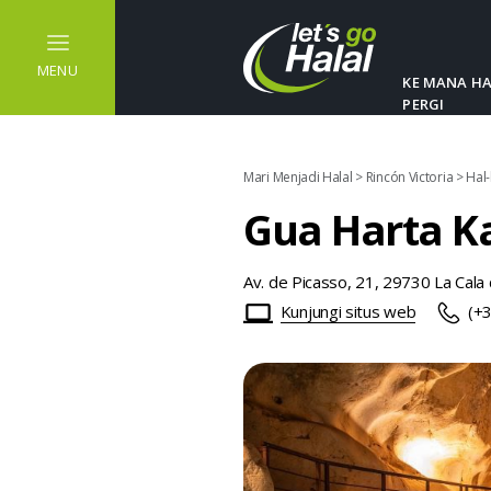
MENU
KE MANA H
PERGI
Mari Menjadi Halal
>
Rincón Victoria
>
Hal-
Gua Harta K
Av. de Picasso, 21, 29730 La Cala
Kunjungi situs web
(+