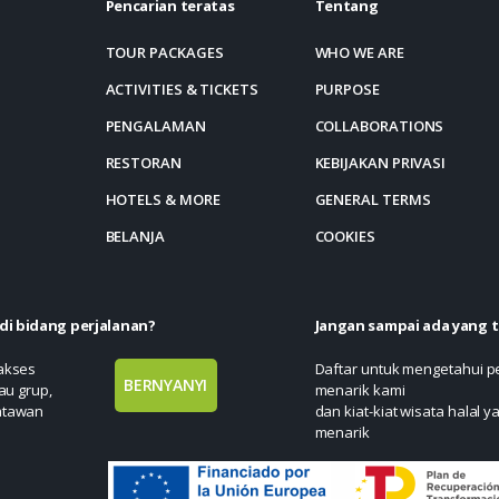
Pencarian teratas
Tentang
TOUR PACKAGES
WHO WE ARE
ACTIVITIES & TICKETS
PURPOSE
PENGALAMAN
COLLABORATIONS
RESTORAN
KEBIJAKAN PRIVASI
HOTELS & MORE
GENERAL TERMS
BELANJA
COOKIES
di bidang perjalanan?
Jangan sampai ada yang 
 akses
Daftar untuk mengetahui 
BERNYANYI
au grup,
menarik kami
atawan
dan kiat-kiat wisata halal y
menarik