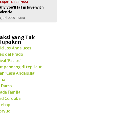
ELAJAHI DESTINASI
hy you'll fall in love with
alencia
5 Juni 2025
-
baca
aksi yang Tak
rlupakan
id Los Andaluces
o del Prado
ival 'Patios'
t pandang di tepi laut
h 'Casa Andalusia'
tna
n Darro
ada Família
id Cordoba
kebap
tayud