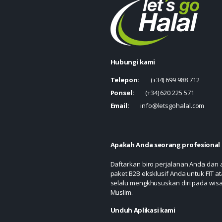
Hubungi kami
Telepon:
(+34) 699 988 712
Ponsel:
(+34) 620 225 571
Email:
info@letsgohalal.com
Apakah Anda seorang profesional 
Daftarkan biro perjalanan Anda dan
paket B2B eksklusif Anda untuk FIT at
selalu mengkhususkan diri pada wis
Muslim.
Unduh Aplikasi kami