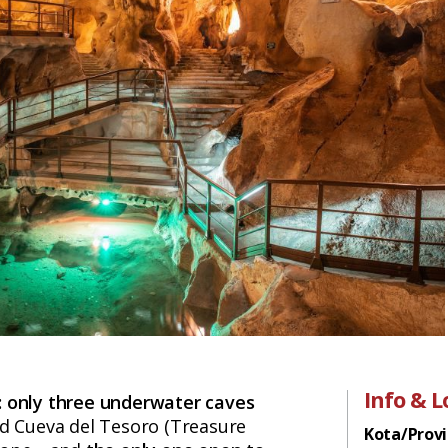
Info & L
:
only three underwater caves
nd Cueva del Tesoro (Treasure
Kota/Provi