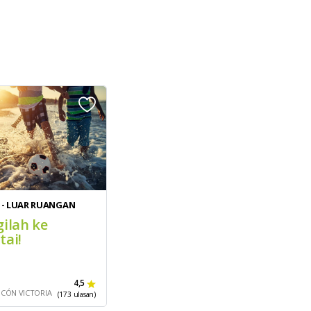
 - LUAR RUANGAN
gilah ke
tai!
4,5
NCÓN VICTORIA
(173 ulasan)