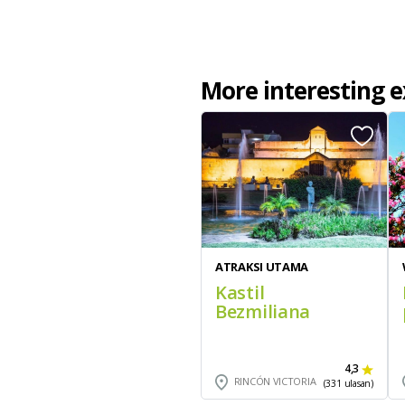
More interesting 
ATRAKSI UTAMA
Kastil
Bezmiliana
4,3
RINCÓN VICTORIA
(331 ulasan)