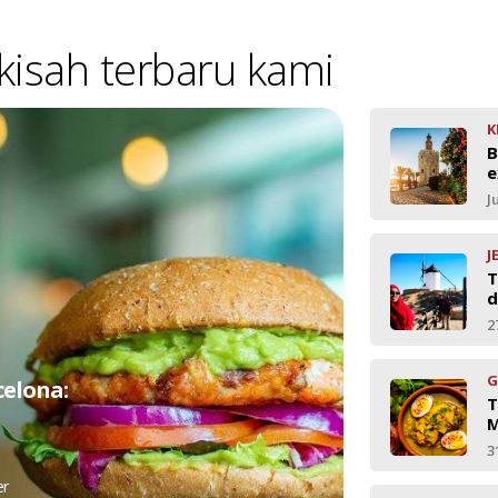
-kisah terbaru kami
K
B
e
J
J
T
d
2
G
celona:
T
M
3
er