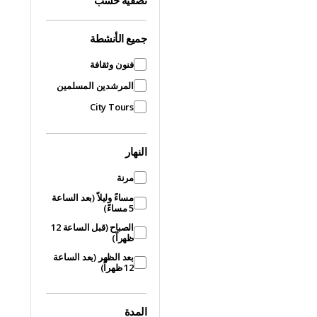
تصفية حسب
جميع الأنشطة
فنون وثقافة
المرشدين المسلمين
City Tours
النهار
مرنة
مساءً وليلاً (بعد الساعة
5 مساءً)
الصباح (قبل الساعة 12
ظهراً)
بعد الظهر (بعد الساعة
12 ظهراً)
المدة