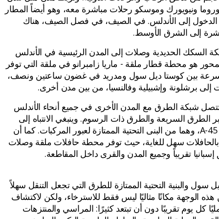
روما ونيويورك وموسكو رحلات مباشرة معه، وهو أيضاً المطار
الدخول إلى الأندلس. في الصيف، في فصل الصيف، هناك
شرة إلى الشرق الأوسط.
ة السكك الحديدية وصلات إلى المدن الرئيسية في الأندلس
المحور هو محطة قطار ملقة - ماريا زامبرانو في ملقة التي توفر
سرعة بين كوستا ديل سول ومدريد في غضون ساعتين ونصف،
إلى برشلونة وإشبيلية وفالنسيا، من بين مدن أخرى.
تصل شبكة الطرق مع المدن الأخرى في جميع أنحاء الأندلس
بر الطرق السريعة والطرق ذات الرسوم. وينبغي الانتباه إلى
الطريقين A-7 و A-45، وهما من البنى التحتية الممتازة لعبور المركبات. كما أن
 بالحافلات سهل للغاية، حيث توفر محطة حافلات ملقة وصلات
سبانيا تقريباً وجميع المدن والقرى داخل المقاطعة.
ل سول والبنية التحتية الممتازة للطرق التي تجعل التنقل سهلاً
هذه الوجهة مكانًا مثاليًا ليس فقط للاسترخاء، ولكن لاكتشاف
ا كل يوم تقريبًا دون أن تبتعد كثيرًا: المراسي والمنتزهات