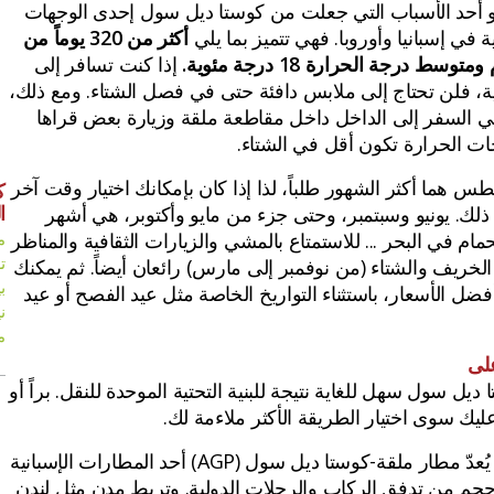
هو أحد الأسباب التي جعلت من كوستا ديل سول إحدى الوجهات
ة في إسبانيا وأوروبا. فهي تتميز بما يلي
أكثر من 320 يوماً من
 درجة الحرارة 18 درجة مئوية.
إذا كنت تسافر إلى
ة، فلن تحتاج إلى ملابس دافئة حتى في فصل الشتاء. ومع ذلك،
ي السفر إلى الداخل داخل مقاطعة ملقة وزيارة بعض قراها
جات الحرارة تكون أقل في الشتاء.
س هما أكثر الشهور طلباً، لذا إذا كان بإمكانك اختيار وقت آخر
ك
ا
ذلك. يونيو وسبتمبر، وحتى جزء من مايو وأكتوبر، هي أشهر
ام في البحر ... للاستمتاع بالمشي والزيارات الثقافية والمناظر
م
ت
 الخريف والشتاء (من نوفمبر إلى مارس) رائعان أيضاً. ثم يمكنك
ب
بأفضل الأسعار، باستثناء التواريخ الخاصة مثل عيد الفصح أو عيد
ن
م
لى
ديل سول سهل للغاية نتيجة للبنية التحتية الموحدة للنقل. براً أو
ا عليك سوى اختيار الطريقة الأكثر ملاءمة لك.
يُعدّ مطار ملقة-كوستا ديل سول (AGP) أحد المطارات الإسبانية
ر حجم من تدفق الركاب والرحلات الدولية. وتربط مدن مثل لندن