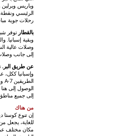
وباريس وبرلين و
الرئيسي ونقطة 
رحلات جوية مبا
بالقطار
توفر شبك
وبقية إسبانيا. و
وصلات عالية ال
إلى جانب وصلات 
عن طريق البر.
ت
وإسبانيا ككل، ع
الوصول إلى هنا
إلى جميع مناطق إ
من هناك
إن تنوع كوستا دي
للغاية، يجعل من 
مكان مختلف عمليً