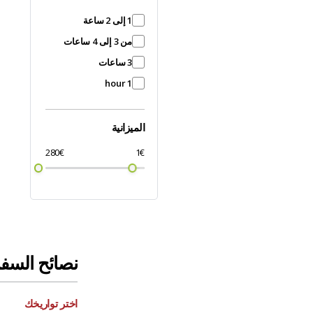
1 إلى 2 ساعة
من 3 إلى 4 ساعات
3 ساعات
1 hour
الميزانية
280€
1€
نصائح السف
اختر تواريخك