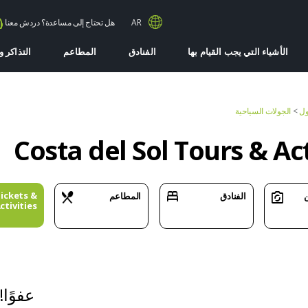
AR
هل تحتاج إلى مساعدة؟ دردش معنا
الأشياء التي يجب القيام بها
الفنادق
المطاعم
التذاكر 
ول
>
الجولات السياحية
Costa del Sol Tours & Act
ickets &
الفنادق
المطاعم
ctivities
عفوًا!