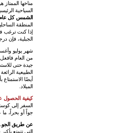
مناخها الممتاز 
السياحية الرئيسي
الشمس كل عام ومتوسط
المنطقة الساحلي
إذا كنت ترغب ف
الجبلية، فإن در
شهر يوليو وأغسط
من العام فافعل 
جيدة حتى للاستحم
الطبيعية الرائعة
أيضًا الاستمتاع 
الميلاد.
كيفية الحصول ع
السفر إلى كوستا 
جواً أو بحراً، م
عن طريق الجو.
التي تتمتع بأكب