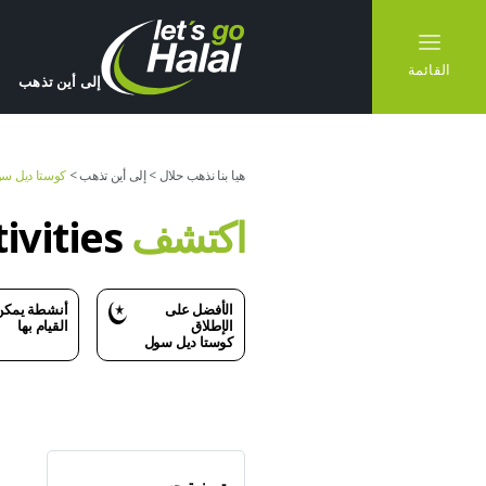
القائمة
إلى أين تذهب
هيا بنا نذهب حلال
>
إلى أين تذهب
>
كوستا ديل س
اكتشف
ivities
الأفضل على
أنشطة يمكن
الإطلاق
القيام بها
كوستا ديل سول