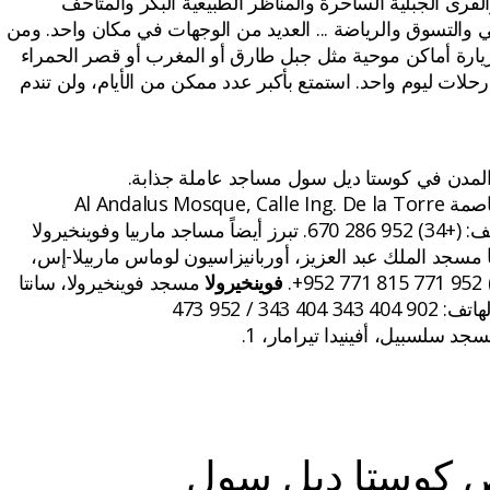
والقرى الجبلية الساحرة والمناظر الطبيعية البكر والمتاحف
ي والتسوق والرياضة ... العديد من الوجهات في مكان واحد. ومن
يارة أماكن موحية مثل جبل طارق أو المغرب أو قصر الحمراء
لات ليوم واحد. استمتع بأكبر عدد ممكن من الأيام، ولن تندم
المدن في كوستا ديل سول مساجد عاملة جذابة.
العاصمة Al Andalus Mosque, Calle Ing. De la Torre
Acosta, 3. الهاتف: (+34) 952 286 670. تبرز أيضاً مساجد ماربيا وفوينخيرولا
مسجد الملك عبد العزيز، أوربانيزاسيون لوماس ماربيلا-إس،
فوينخيرولا
مسجد فوينخيرولا، سانتا
أماليا، 10. رقم الهاتف: 902 404 343 404 343 / 952 473
جد سلسبيل، أفينيدا تيرامار، 1.
كوستا ديل سول