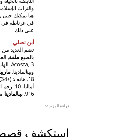
النابضة بالحياة 
والتراث الإسلام
هنا يمكنك حتى ز
في غرناطة في رح
على ذلك.
أين تصلي
تضم العديد من 
بالطبع
ملقة,
وبينالمادينا.
ماربيا
18. هاتف: (+34) 952 771 815 771 952+.
916.
بينالمادينا
مس
قراءة المزيد
استكشف قصص 