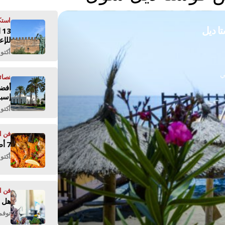
استك
تا ديل
3
للإ
أكتوبر 26,
ي
نصائ
أفضل
إسبا
أكتوبر 26,
فن ا
7 أطباق إسبانية يجب أن تجربها
أكتوبر 13,
فن ا
هل ه
نوفمبر 7