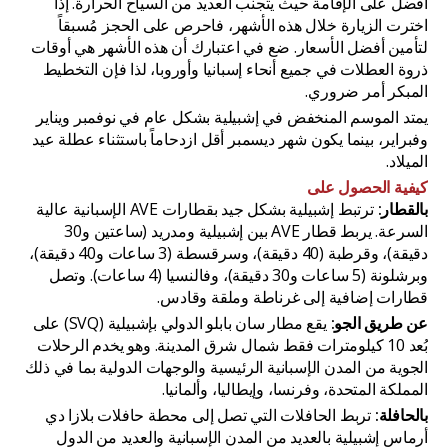
أفضل على الإقامة حيث يتجنب العديد من السياح الحرارة. إذا
اخترت الزيارة خلال هذه الأشهر، فاحرص على الحجز مُسبقاً
لتأمين أفضل الأسعار. ضع في اعتبارك أن هذه الأشهر هي أوقات
ذروة العطلات في جميع أنحاء إسبانيا وأوروبا، لذا فإن التخطيط
المبكر أمر ضروري.
يمتد الموسم المنخفض في إشبيلية بشكل عام في نوفمبر ويناير
وفبراير، بينما يكون شهر ديسمبر أقل ازدحاماً باستثناء عطلة عيد
الميلاد.
كيفية الحصول على
بالقطار:
ترتبط إشبيلية بشكل جيد بقطارات AVE الإسبانية عالية
السرعة. يربط قطار AVE بين إشبيلية ومدريد (ساعتين و30
دقيقة)، وقرطبة (40 دقيقة)، وسرقسطة (3 ساعات و40 دقيقة)،
وبرشلونة (5 ساعات و30 دقيقة)، وفالنسيا (4 ساعات). وتصل
قطارات إضافية إلى غرناطة وملقة وقادس.
عن طريق الجو:
يقع مطار سان بابلو الدولي بإشبيلية (SVQ) على
بُعد 10 كيلومترات فقط شمال شرق المدينة. وهو يخدم الرحلات
الجوية من المدن الإسبانية الرئيسية والوجهات الدولية بما في ذلك
المملكة المتحدة، وفرنسا، وإيطاليا، وألمانيا.
بالحافلة:
تربط الحافلات التي تصل إلى محطة حافلات بلازا دي
أرماس إشبيلية بالعديد من المدن الإسبانية والعديد من الدول