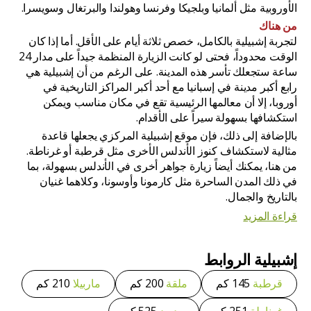
الأوروبية مثل ألمانيا وبلجيكا وفرنسا وهولندا والبرتغال وسويسرا.
من هناك
لتجربة إشبيلية بالكامل، خصص ثلاثة أيام على الأقل. أما إذا كان
الوقت محدوداً، فحتى لو كانت الزيارة المنظمة جيداً على مدار 24
ساعة ستجعلك تأسر هذه المدينة. على الرغم من أن إشبيلية هي
رابع أكبر مدينة في إسبانيا مع أحد أكبر المراكز التاريخية في
أوروبا، إلا أن معالمها الرئيسية تقع في مكان مناسب ويمكن
استكشافها بسهولة سيراً على الأقدام.
بالإضافة إلى ذلك، فإن موقع إشبيلية المركزي يجعلها قاعدة
مثالية لاستكشاف كنوز الأندلس الأخرى مثل قرطبة أو غرناطة.
من هنا، يمكنك أيضاً زيارة جواهر أخرى في الأندلس بسهولة، بما
في ذلك المدن الساحرة مثل كارمونا وأوسونا، وكلاهما غنيان
بالتاريخ والجمال.
قراءة المزيد
إشبيلية
الروابط
قرطبة
145 كم
ملقة
200 كم
ماربيلا
210 كم