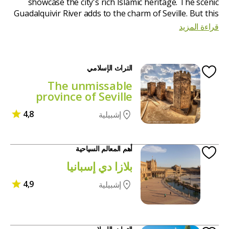
showcase the city's rich Islamic heritage. The scenic
Guadalquivir River adds to the charm of Seville. But this
vibrant city offers many more experiences that you will
قراءة المزيد
love. Explore with us to uncover additional must-see
attractions and activities, ensuring you don't miss out
on anything important.
التراث الإسلامي
The unmissable
province of Seville
4,8
إشبيلية
أهم المعالم السياحية
بلازا دي إسبانيا
4,9
إشبيلية