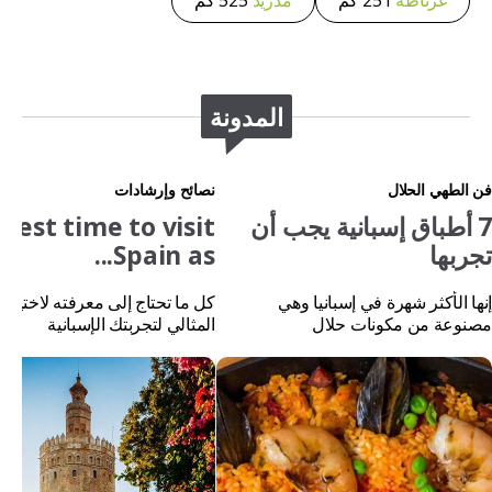
غرناطة
251 كم
مدريد
525 كم
المدونة
فن الطهي الحلال
نصائح وإرشادات
7 أطباق إسبانية يجب أن
best time to visit
تجربها
Spain as...
إنها الأكثر شهرة في إسبانيا وهي
كل ما تحتاج إلى معرفته لاختيار
مصنوعة من مكونات حلال
المثالي لتجربتك الإسبانية