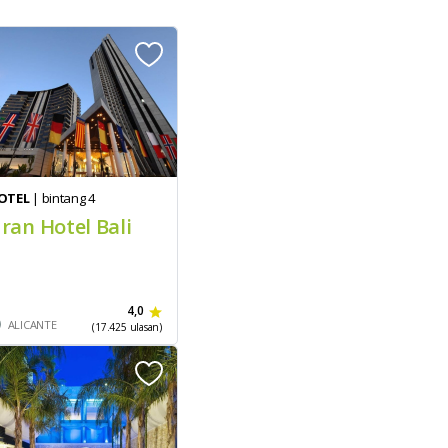
OTEL
| bintang 4
ran Hotel Bali
4,0
ALICANTE
(17.425 ulasan)