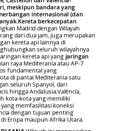
e, Castellón dan Valencia-
ri, meskipun bandara yang
enerbangan internasional (dan
banyak.
Kereta berkecepatan
kan Madrid dengan Wilayah
urang dari dua jam, juga merupakan
gan kereta api lainnya di
nghubungkan seluruh wilayahnya
Jaringan kereta api yang
jaringan
alan raya Mediterania atau AP-7
ros fundamental yang
a di pantai Mediterania satu
gan seluruh Spanyol, dari
is hingga Andalusia.València,
ah kota-kota yang memiliki
ang memfasilitasi koneksi
ncia dengan tujuan penting
k di Eropa maupun Afrika Utara.