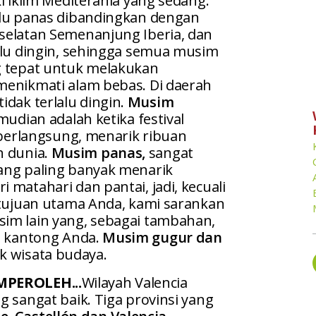
i iklim Mediterania yang sedang:
alu panas dibandingkan dengan
selatan Semenanjung Iberia, dan
alu dingin, sehingga semua musim
g tepat untuk melakukan
menikmati alam bebas. Di daerah
idak terlalu dingin.
Musim
mudian adalah ketika festival
- berlangsung, menarik ribuan
h dunia.
Musim panas,
sangat
ang paling banyak menarik
matahari dan pantai, jadi, kecuali
 tujuan utama Anda, kami sarankan
im lain yang, sebagai tambahan,
i kantong Anda.
Musim gugur dan
k wisata budaya.
PEROLEH...
Wilayah Valencia
g sangat baik. Tiga provinsi yang