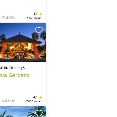
4,0
VALENCIA
(2.343 ulasan)
OTEL
| bintang 5
sia Gardens
4,6
ALICANTE
(7.070 ulasan)