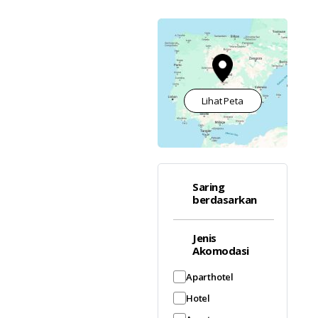
Lihat Peta
Saring
berdasarkan
Jenis
Akomodasi
Aparthotel
Hotel