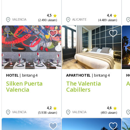
4,5
4,4
VALENCIA
ALICANTE
(2.490 ulasan)
(4.489 ulasan)
HOTEL
| bintang 4
APARTHOTEL
| bintang 4
H
Silken Puerta
The Valentia
A
Valencia
Cabillers
4,2
4,6
VALENCIA
VALENCIA
(5.938 ulasan)
(493 ulasan)