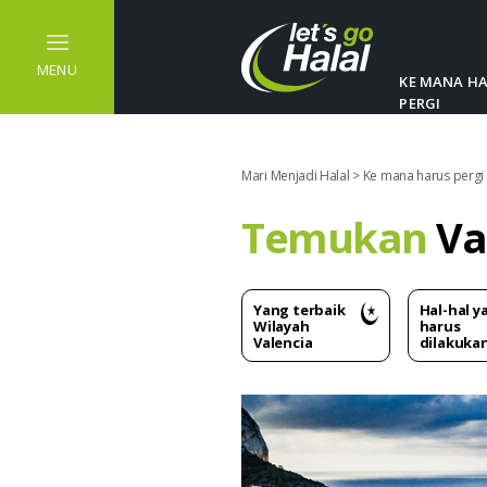
MENU
KE MANA H
PERGI
Mari Menjadi Halal
>
Ke mana harus pergi
Temukan
Va
Yang terbaik
Hal-hal y
Wilayah
harus
Valencia
dilakuka