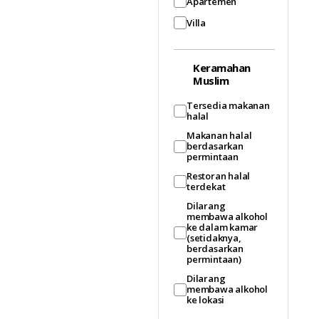
Apartemen
Villa
Keramahan
Muslim
Tersedia makanan
halal
Makanan halal
berdasarkan
permintaan
Restoran halal
terdekat
Dilarang
membawa alkohol
ke dalam kamar
(setidaknya,
berdasarkan
permintaan)
Dilarang
membawa alkohol
ke lokasi