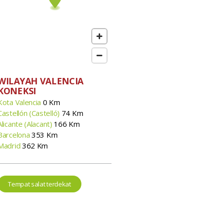
WILAYAH VALENCIA
KONEKSI
Kota Valencia
0 Km
Castellón (Castelló)
74 Km
Alicante (Alacant)
166 Km
Barcelona
353 Km
Madrid
362 Km
Tempat salat terdekat