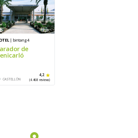
OTEL
| bintang 4
arador de
enicarló
4,2
CASTELLÓN
(4.468 reviews)