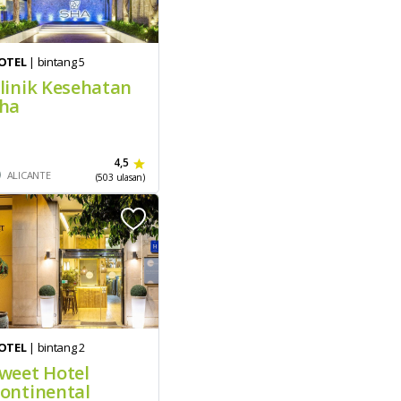
OTEL
| bintang 5
linik Kesehatan
ha
4,5
ALICANTE
(503 ulasan)
OTEL
| bintang 2
weet Hotel
ontinental