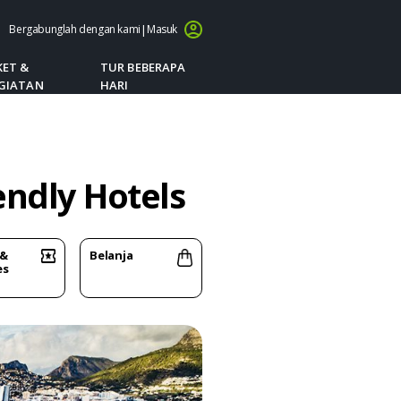
Bergabunglah dengan kami
|
Masuk
KET &
TUR BEBERAPA
GIATAN
HARI
endly Hotels
 &
Belanja
es