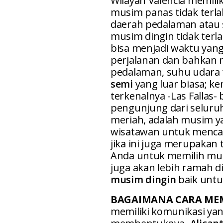
Wilayah Valencia memilik
musim panas tidak terl
daerah pedalaman atau 
musim dingin tidak terl
bisa menjadi waktu yan
perjalanan dan bahkan 
pedalaman, suhu udara t
semi
yang luar biasa; ke
terkenalnya -Las Fallas
pengunjung dari seluru
meriah, adalah musim y
wisatawan untuk mencari 
jika ini juga merupakan
Anda untuk memilih mus
juga akan lebih ramah d
musim dingin
baik untu
BAGAIMANA CARA MEM
memiliki komunikasi yan