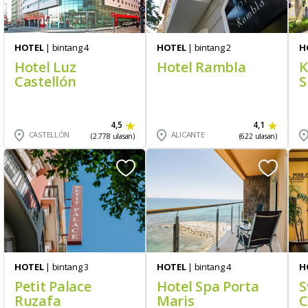
HOTEL
| bintang 4
HOTEL
| bintang 2
H
Hotel Luz
Hotel Rambla
K
Castellón
S
4,5
4,1
CASTELLÓN
ALICANTE
(2.778 ulasan)
(622 ulasan)
HOTEL
| bintang 3
HOTEL
| bintang 4
H
Petit Palace
Hotel Spa Porta
S
Ruzafa
Maris
C