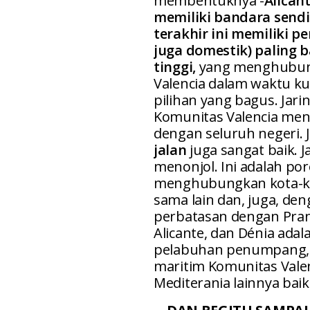
membentuknya -
Alicant
memiliki bandara sendi
terakhir ini memiliki p
juga domestik) paling 
tinggi,
yang menghubung
Valencia dalam waktu k
pilihan yang bagus. Jarin
Komunitas Valencia me
dengan seluruh negeri. 
jalan
juga sangat baik. J
menonjol. Ini adalah po
menghubungkan kota-kot
sama lain dan, juga, den
perbatasan dengan Pranc
Alicante, dan Dénia adal
pelabuhan penumpang, y
maritim Komunitas Vale
Mediterania lainnya bai