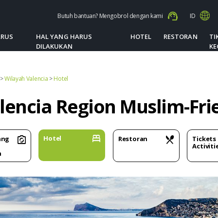
Butuh bantuan? Mengobrol dengan kami
ID
ARUS
HAL YANG HARUS
HOTEL
RESTORAN
TI
DILAKUKAN
KE
>
Wilayah Valencia
>
Hotel
lencia Region Muslim-Fri
Hotel
ang
Restoran
Tickets
Activiti
n