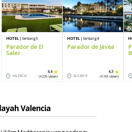
HOTEL
| bintang 5
HOTEL
| bintang 4
H
Parador de El
Parador de Jávea
P
Saler
B
4,4
4,3
VALENCIA
ALICANTE
(4.226 ulasan)
(4.169 ulasan)
layah Valencia