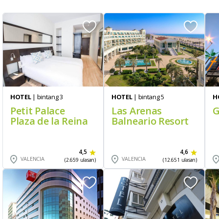
HOTEL
| bintang 3
HOTEL
| bintang 5
H
Petit Palace
Las Arenas
G
Plaza de la Reina
Balneario Resort
4,5
4,6
VALENCIA
VALENCIA
(2.659 ulasan)
(12.651 ulasan)