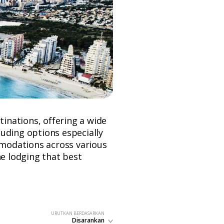
tinations, offering a wide
uding options especially
ommodations across various
he lodging that best
URUTKAN BERDASARKAN
Disarankan